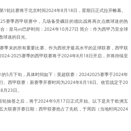
赛季的第1轮比赛将于北京时间2024年8月18日，星期日正式拉开帷幕。
24/25赛季西甲联赛中，几场备受瞩目的德比战将再次点燃球迷的热
：皇马vs巴萨时间：2024年10月27日 简介：作为西甲乃至全球
数球迷的目光。
赛季末的所有重要比赛。作为西班牙最高水平的足球联赛，西甲联
4-2025赛季的西甲联赛将于2024年8月18日开启，并将持续至
5月下旬，具体时间如下：英超联赛：20242025赛季于2024年
进行。西甲联赛：新赛季开赛时间为2024年8月18日。收官战定于20
8月23日。
首轮抽签之后，将于2024年9月17日正式开始。以下是关于欧洲五
五大联赛开赛日期：西甲联赛抢占了先机，于周四（当地时间2024