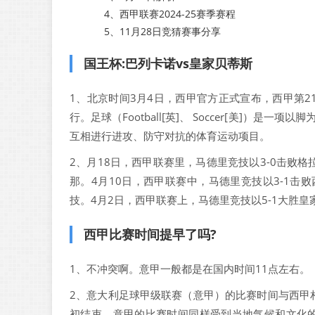
4、
西甲联赛2024-25赛季赛程
5、
11月28日竞猜赛事分享
国王杯:巴列卡诺vs皇家贝蒂斯
1、北京时间3月4日，西甲官方正式宣布，西甲第2
行。足球（Football[英]、 Soccer[美]
互相进行进攻、防守对抗的体育运动项目。
2、月18日，西甲联赛里，马德里竞技以3-0击败格
那。4月10日，西甲联赛中，马德里竞技以3-1击
技。4月2日，西甲联赛上，马德里竞技以5-1大胜皇
西甲比赛时间提早了吗?
1、不冲突啊。意甲一般都是在国内时间11点左右。
2、意大利足球甲级联赛（意甲）的比赛时间与西甲
初结束。意甲的比赛时间同样受到当地气候和文化的影响