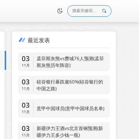
最近发表
•
03
孟菲斯灰熊vs费城76人预测(孟菲
斯灰熊历年阵容)
11月
03
硅谷银行暴跌逾60%(硅谷银行的
中国之路)
11月
03
意甲中国球员(意甲中国球员名单)
11月
03
新疆伊力王酒vs北京首钢预测(新
疆伊力王多少钱一瓶)
11月