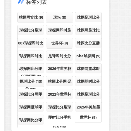
标签列表
球探网篮球
(9)
球坛
(8)
球探足球比分
直播
(10)
球探比分足球
球探网即时足
球探网足球比
(8)
球比分
(10)
分-即时比分
(9)
007球探即时比
世界杯
(8)
球探比分直播
分足球
(8)
(9)
球探网即时比
足球即时比分
nba球探网
(9)
分足球即时比
球探体育
(8)
球探网比分即
2026年世界杯
球探网篮球即
分球探网
(9)
时比分足球比
(9)
时比分
(8)
探球比分
(13)
球探比分网-足
球探即时比分
分
(10)
球即时比
(8)
(10)
球探比分网即
2022年世界杯
球探足球比分
时比分
(11)
(8)
即时比分
(8)
球探网足球即
球探比分足球
2026年美加墨
时比分手机
(9)
即时比分手机
世界杯
(9)
球探网比分即
版0
(10)
时比分足球比