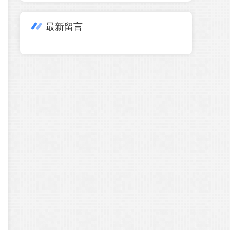
分战胜
(11)
最新留言