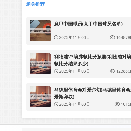
相关推荐
意甲中国球员(意甲中国球员名单)
2025年11月03日
16487
利物浦VS埃弗顿比分预测(利物浦对
顿比分结果多少)
2025年11月03日
12388
马德里体育会对爱尔切(马德里体育会
爱斯宾奴)
2025年11月03日
101