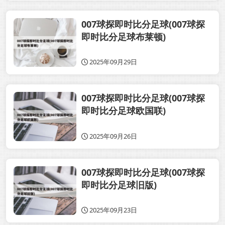
007球探即时比分足球(007球探
即时比分足球布莱顿)
2025年09月29日
007球探即时比分足球(007球探
即时比分足球欧国联)
2025年09月26日
007球探即时比分足球(007球探
即时比分足球旧版)
2025年09月23日