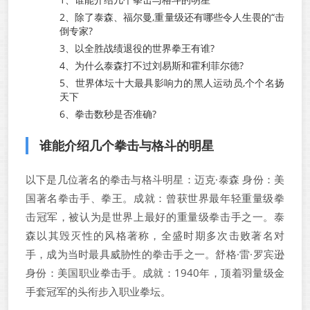
2、
除了泰森、福尔曼,重量级还有哪些令人生畏的“击
倒专家?
3、
以全胜战绩退役的世界拳王有谁?
4、
为什么泰森打不过刘易斯和霍利菲尔德?
5、
世界体坛十大最具影响力的黑人运动员,个个名扬
天下
6、
拳击数秒是否准确?
谁能介绍几个拳击与格斗的明星
以下是几位著名的拳击与格斗明星：迈克·泰森 身份：美
国著名拳击手、拳王。成就：曾获世界最年轻重量级拳
击冠军，被认为是世界上最好的重量级拳击手之一。泰
森以其毁灭性的风格著称，全盛时期多次击败著名对
手，成为当时最具威胁性的拳击手之一。舒格·雷·罗宾逊
身份：美国职业拳击手。成就：1940年，顶着羽量级金
手套冠军的头衔步入职业拳坛。