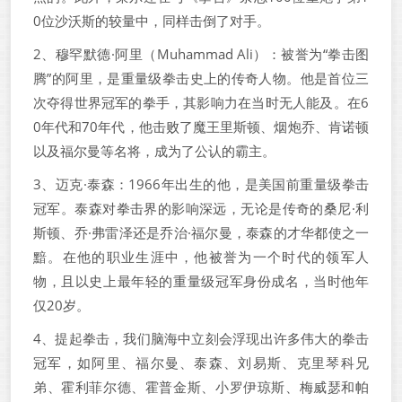
0位沙沃斯的较量中，同样击倒了对手。
2、穆罕默德·阿里（Muhammad Ali）：被誉为“拳击图
腾”的阿里，是重量级拳击史上的传奇人物。他是首位三
次夺得世界冠军的拳手，其影响力在当时无人能及。在6
0年代和70年代，他击败了魔王里斯顿、烟炮乔、肯诺顿
以及福尔曼等名将，成为了公认的霸主。
3、迈克·泰森：1966年出生的他，是美国前重量级拳击
冠军。泰森对拳击界的影响深远，无论是传奇的桑尼·利
斯顿、乔·弗雷泽还是乔治·福尔曼，泰森的才华都使之一
黯。在他的职业生涯中，他被誉为一个时代的领军人
物，且以史上最年轻的重量级冠军身份成名，当时他年
仅20岁。
4、提起拳击，我们脑海中立刻会浮现出许多伟大的拳击
冠军，如阿里、福尔曼、泰森、刘易斯、克里琴科兄
弟、霍利菲尔德、霍普金斯、小罗伊琼斯、梅威瑟和帕