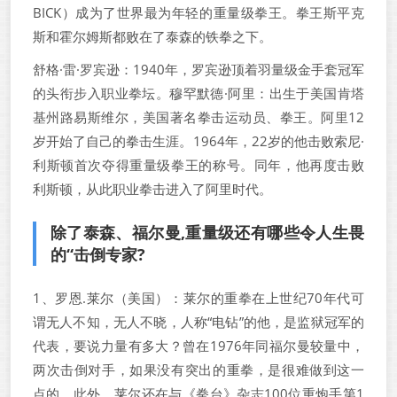
BICK）成为了世界最为年轻的重量级拳王。拳王斯平克
斯和霍尔姆斯都败在了泰森的铁拳之下。
舒格·雷·罗宾逊：1940年，罗宾逊顶着羽量级金手套冠军
的头衔步入职业拳坛。穆罕默德·阿里：出生于美国肯塔
基州路易斯维尔，美国著名拳击运动员、拳王。阿里12
岁开始了自己的拳击生涯。1964年，22岁的他击败索尼·
利斯顿首次夺得重量级拳王的称号。同年，他再度击败
利斯顿，从此职业拳击进入了阿里时代。
除了泰森、福尔曼,重量级还有哪些令人生畏
的“击倒专家?
1、罗恩.莱尔（美国）：莱尔的重拳在上世纪70年代可
谓无人不知，无人不晓，人称“电钻”的他，是监狱冠军的
代表，要说力量有多大？曾在1976年同福尔曼较量中，
两次击倒对手，如果没有突出的重拳，是很难做到这一
点的。此外，莱尔还在与《拳台》杂志100位重炮手第1