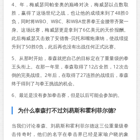
4、年，梅威瑟同帕奎奥的巅峰对决，梅威瑟以点数取
胜，赢得了这场世纪之战，也让他的成绩来到了48胜0
负，同时将WBO、WBC、和WBA世界拳王金腰带齐聚一
身。这场比赛，梅威瑟更是拿到了6亿美元的天价报酬。
此后梅威瑟又击败了安德鲁-贝托和嘴炮康纳，使战绩提
升到了50胜0负，此后再也没有出战任何正式比赛。
5、从那时开始，泰森就把自己的目标定在了重量级的拳
王头衔上。在那一年里，泰森取得了12占全胜，12次击
倒的完美战绩。2年后，在取得了27连胜的战绩后，泰森
终于得到了与拳王挑战的机会。
6、最近是没有参加拳击赛，但是以后可能会参加的。
为什么泰森打不过刘易斯和霍利菲尔德?
当我们讨论泰森、刘易斯和霍利菲尔德这三位重量级拳
击传奇时，他们的名字在拳击界已经是家喻户晓的象