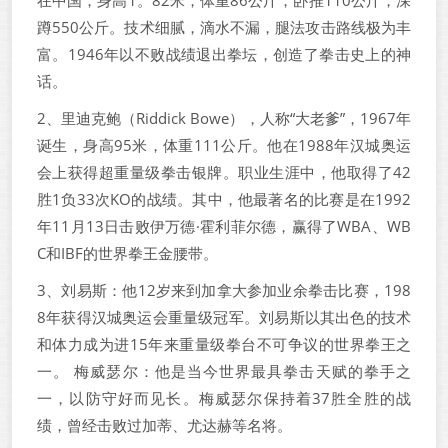
在中国，身高1。82米，体重86公斤，卧推110公斤，深
蹲550公斤。技术细腻，滴水不漏，腿法攻击路线极为丰
富。1946年以不败战绩退出拳坛，创造了拳击史上的神
话。
2、里迪克鲍（Riddick Bowe），人称“大老爹”，1967年
诞生，身高95米，体重111公斤。他在1988年汉城奥运
会上获得超重量级拳击银牌。职业生涯中，他取得了42
胜1负33次KO的战绩。其中，他最著名的比赛是在1992
年11月13日击败伊万德·霍利菲尔德，赢得了WBA、WB
C和IBF的世界拳王金腰带。
3、刘易斯：他12岁来到加拿大参加业余拳击比赛，198
8年获得汉城奥运会重量级冠军。刘易斯以其出色的技术
和体力成为进15年来重量级拳台不可争议的世界拳王之
一。 梅威瑟尔：他是当今世界最具拳击天赋的拳手之
一，以防守好而见长。梅威瑟尔保持着37胜全胜的战
绩，曾经击败过加蒂、尤达赫等名将。