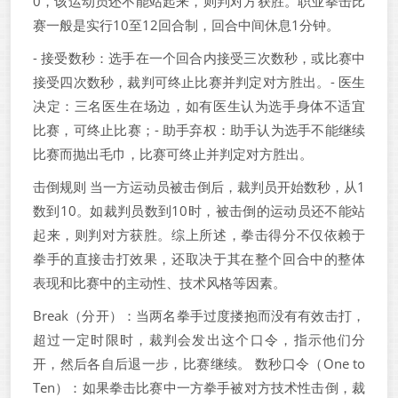
0，该运动员还不能站起来，则判对方获胜。职业拳击比
赛一般是实行10至12回合制，回合中间休息1分钟。
- 接受数秒：选手在一个回合内接受三次数秒，或比赛中
接受四次数秒，裁判可终止比赛并判定对方胜出。- 医生
决定：三名医生在场边，如有医生认为选手身体不适宜
比赛，可终止比赛；- 助手弃权：助手认为选手不能继续
比赛而抛出毛巾，比赛可终止并判定对方胜出。
击倒规则 当一方运动员被击倒后，裁判员开始数秒，从1
数到10。如裁判员数到10时，被击倒的运动员还不能站
起来，则判对方获胜。综上所述，拳击得分不仅依赖于
拳手的直接击打效果，还取决于其在整个回合中的整体
表现和比赛中的主动性、技术风格等因素。
Break（分开）：当两名拳手过度搂抱而没有有效击打，
超过一定时限时，裁判会发出这个口令，指示他们分
开，然后各自后退一步，比赛继续。 数秒口令（One to
Ten）：如果拳击比赛中一方拳手被对方技术性击倒，裁