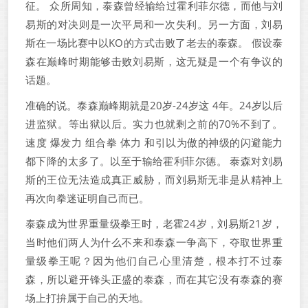
征。 众所周知，泰森曾经输给过霍利菲尔德，而他与刘
易斯的对决则是一次平局和一次失利。另一方面，刘易
斯在一场比赛中以KO的方式击败了老去的泰森。 假设泰
森在巅峰时期能够击败刘易斯，这无疑是一个有争议的
话题。
准确的说。泰森巅峰期就是20岁-24岁这 4年。24岁以后
进监狱。等出狱以后。实力也就剩之前的70%不到了。
速度 爆发力 组合拳 体力 和引以为傲的神级的闪避能力
都下降的太多了。以至于输给霍利菲尔德。 泰森对刘易
斯的王位无法造成真正威胁，而刘易斯无非是从精神上
再次向拳迷证明自己而已。
泰森成为世界重量级拳王时，老霍24岁，刘易斯21岁，
当时他们两人为什么不来和泰森一争高下，夺取世界重
量级拳王呢？因为他们自己心里清楚，根本打不过泰
森，所以避开锋头正盛的泰森，而在其它没有泰森的赛
场上打拚属于自己的天地。