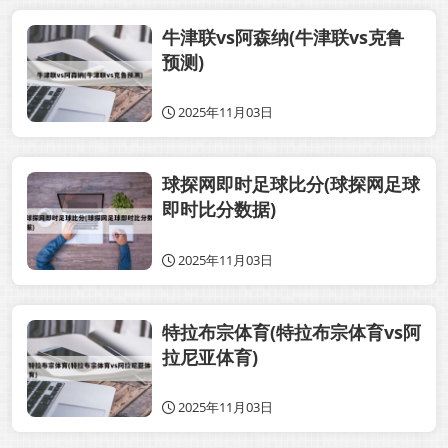
牛津联vs阿森纳(牛津联vs克鲁
预测)
2025年11月03日
球探网即时足球比分(球探网足球
即时比分数据)
2025年11月03日
特拉布宗体育(特拉布宗体育vs阿
拉尼亚体育)
2025年11月03日