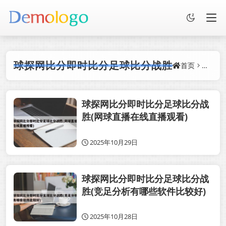
球探网比分即时比分足球比分战胜
首页
关于
球
球探网比分即时比分足球比分战
胜(网球直播在线直播观看)
2025年10月29日
球探网比分即时比分足球比分战
胜(竞足分析有哪些软件比较好)
2025年10月28日