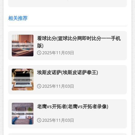
尔vs曼联预测)
相关推荐
看球比分(篮球比分网即时比分一一手机
版)
2025年11月03日
埃斯皮诺萨(埃斯皮诺萨拳王)
2025年11月03日
老鹰vs开拓者(老鹰vs开拓者录像)
2025年11月03日