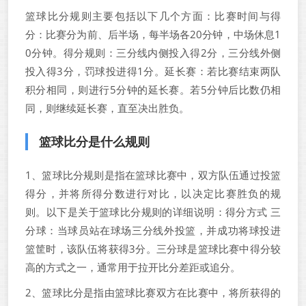
篮球比分规则主要包括以下几个方面：比赛时间与得
分：比赛分为前、后半场，每半场各20分钟，中场休息1
0分钟。得分规则：三分线内侧投入得2分，三分线外侧
投入得3分，罚球投进得1分。延长赛：若比赛结束两队
积分相同，则进行5分钟的延长赛。若5分钟后比数仍相
同，则继续延长赛，直至决出胜负。
篮球比分是什么规则
1、篮球比分规则是指在篮球比赛中，双方队伍通过投篮
得分，并将所得分数进行对比，以决定比赛胜负的规
则。以下是关于篮球比分规则的详细说明：得分方式 三
分球：当球员站在球场三分线外投篮，并成功将球投进
篮筐时，该队伍将获得3分。三分球是篮球比赛中得分较
高的方式之一，通常用于拉开比分差距或追分。
2、篮球比分是指由篮球比赛双方在比赛中，将所获得的