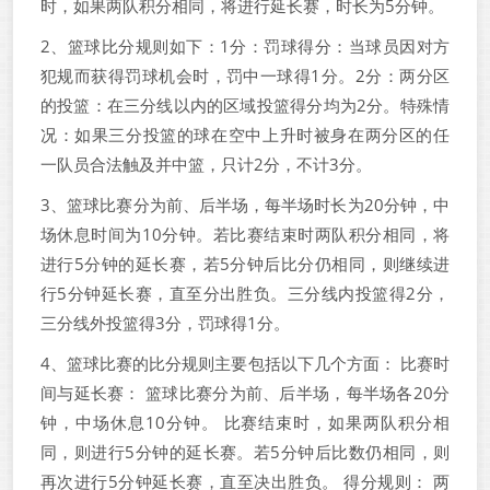
时，如果两队积分相同，将进行延长赛，时长为5分钟。
2、篮球比分规则如下：1分：罚球得分：当球员因对方
犯规而获得罚球机会时，罚中一球得1分。2分：两分区
的投篮：在三分线以内的区域投篮得分均为2分。特殊情
况：如果三分投篮的球在空中上升时被身在两分区的任
一队员合法触及并中篮，只计2分，不计3分。
3、篮球比赛分为前、后半场，每半场时长为20分钟，中
场休息时间为10分钟。若比赛结束时两队积分相同，将
进行5分钟的延长赛，若5分钟后比分仍相同，则继续进
行5分钟延长赛，直至分出胜负。三分线内投篮得2分，
三分线外投篮得3分，罚球得1分。
4、篮球比赛的比分规则主要包括以下几个方面： 比赛时
间与延长赛： 篮球比赛分为前、后半场，每半场各20分
钟，中场休息10分钟。 比赛结束时，如果两队积分相
同，则进行5分钟的延长赛。若5分钟后比数仍相同，则
再次进行5分钟延长赛，直至决出胜负。 得分规则： 两