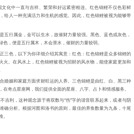
国文化中一直与吉祥、繁荣和好运紧密相连。红色锦鲤不仅色彩鲜
，给人一种充满活力和生机的感觉。因此，红色锦鲤被视为能够带
是五行属金，金可以生水，故催财力量较强。黑色、蓝色或灰色，
绿色，便是五行属木，木会泄水，催财的力量较弱。
正三色，以下为你详细介绍其寓意：红色：红色锦鲤是众多锦鲤的
红火火。在风水上，红色锦鲤被视为招财的风水物，能使家庭更加和
。
合婚姻和家庭方面求财旺运的人养。三色锦鲤是由红、白、黑三种
，在奇点星座网，我们提供全面的星座、八字、占卜和情感服务。
不吉利，这种观念源于将双数与“伤”字的谐音联系起来，或者与阴
准确分析。根据河图和洛书的原则，最佳的养鱼数量为九条，十尾
推。