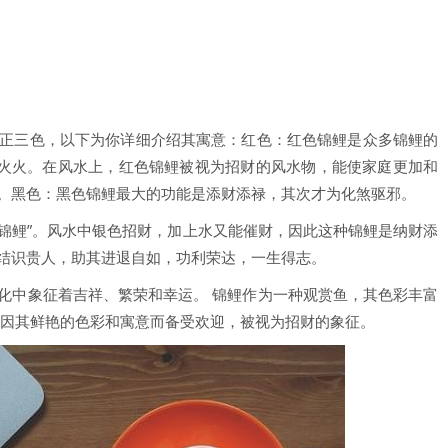
正三色，以下为你详细介绍其寓意：红色：红色锦鲤是众多锦鲤的
红火火。在风水上，红色锦鲤被视为招财的风水物，能使家庭更加和
。黑色：黑色锦鲤最大的功能是添财添禄，其次才为化煞驱邪。
财锦鲤”。风水中银色招财，加上水又能催财，因此这种锦鲤是纳财添
结识贵人，助其进退自如，功利荣达，一生得志。
化中象征着吉祥、繁荣和幸运。 锦鲤作为一种观赏鱼，其色彩丰富
鲤因其鲜艳的色彩和寓意而备受欢迎，被视为招财的象征。