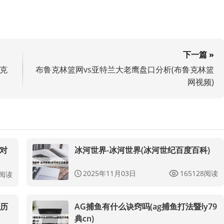
下一篇 »
萨克
布鲁克林篮网vs亚特兰大老鹰盘口分析(布鲁克林篮
网视频)
德对
冰河世界-冰河世界(冰河世纪百度百科)
2025年11月03日
165128阅读
0阅读
卡历
AG捕鱼有什么诀窍吗(ag捕鱼打法暨ly79
典cn)