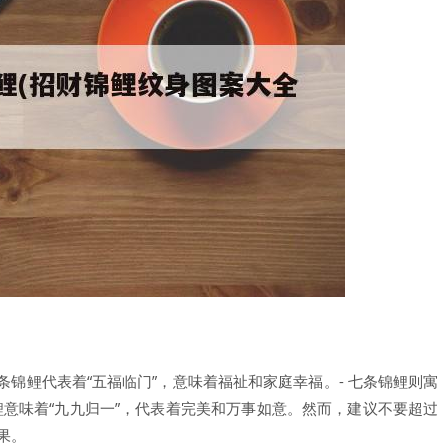
五条锦鲤代表着“五福临门”，意味着福祉和家庭幸福。- 七条锦鲤则寓
锦鲤意味着“九九归一”，代表着完美和万事如意。然而，建议不要超过
果。