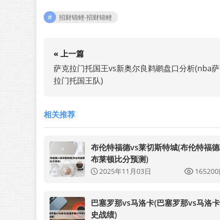
招财锦鲤-招财锦鲤
« 上一篇
萨克拉门托国王vs新奥尔良鹈鹕盘口分析(nba
拉门托国王队)
相关推荐
布伦特福德vs莱切斯特城(布伦特福
布莱顿比分预测)
2025年11月03日
16520
巴塞罗那vs马洛卡(巴塞罗那vs马洛
史战绩)