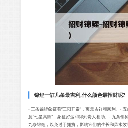
锦鲤一缸几条最吉利,什么颜色最招财呢?
- 三条锦鲤象征着“三阳开泰”，寓意吉祥和顺利。- 
意“七星高照”，象征好运和得到贵人相助。- 九条
九条锦鲤，以免过于拥挤，影响它们的生长和风水效