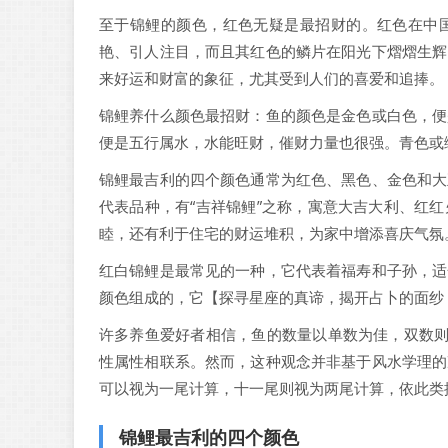
至于锦鲤的颜色，红色无疑是最招财的。红色在中
艳、引人注目，而且其红色的鳞片在阳光下熠熠生辉
来好运和财富的象征，尤其受到人们的喜爱和追捧。
锦鲤养什么颜色最招财：鱼的颜色是金色或白色，便
便是五行属水，水能旺财，催财力量也很强。青色或
锦鲤最吉利的四个颜色通常为红色、黑色、金色和大
代表品种，有“吉祥锦鲤”之称，寓意大吉大利、红
睦，还有利于住宅的财运堆积，为家中增添喜庆气氛
红白锦鲤是最常见的一种，它代表着福寿和子孙，适
颜色组成的，它【探寻星座的真谛，揭开占卜的面纱
许多养鱼爱好者相信，鱼的数量以单数为佳，双数则
性属性相联系。然而，这种观念并非基于风水学理的
可以视为一尾计算，十一尾则视为两尾计算，依此类
锦鲤最吉利的四个颜色