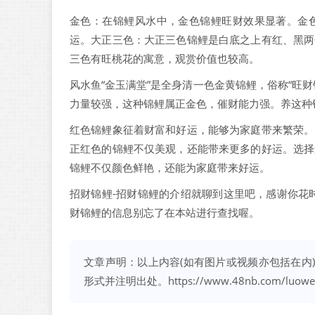
金色：在锦鲤风水中，金色锦鲤旺财效果显著。金
运。大正三色：大正三色锦鲤是白底之上有红、黑两
三色有旺桃花的寓意，观赏价值也较高。
风水鱼“金玉满堂”是全身清一色金黄锦鲤，俗称“旺
力量较强，这种锦鲤属正金色，催财能力强。养这种
红色锦鲤象征着财富和好运，能够为家庭带来繁荣。
正红色的锦鲤不仅美观，还能带来更多的好运。选择
锦鲤不仅颜色鲜艳，还能为家庭带来好运。
招财锦鲤-招财锦鲤的介绍就聊到这里吧，感谢你花
财锦鲤的信息别忘了在本站进行查找喔。
文章声明：以上内容(如有图片或视频亦包括在内
形式并注明出处。
https://www.48nb.com/luowe