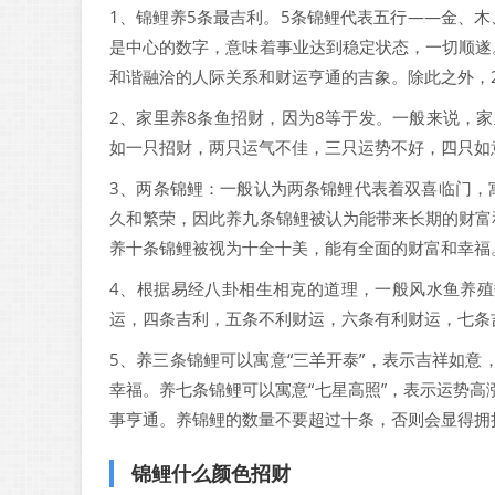
1、锦鲤养5条最吉利。5条锦鲤代表五行——金、
是中心的数字，意味着事业达到稳定状态，一切顺遂
和谐融洽的人际关系和财运亨通的吉象。除此之外，2
2、家里养8条鱼招财，因为8等于发。一般来说，
如一只招财，两只运气不佳，三只运势不好，四只如
3、两条锦鲤：一般认为两条锦鲤代表着双喜临门，
久和繁荣，因此养九条锦鲤被认为能带来长期的财富
养十条锦鲤被视为十全十美，能有全面的财富和幸福
4、根据易经八卦相生相克的道理，一般风水鱼养殖
运，四条吉利，五条不利财运，六条有利财运，七条
5、养三条锦鲤可以寓意“三羊开泰”，表示吉祥如意
幸福。养七条锦鲤可以寓意“七星高照”，表示运势高
事亨通。养锦鲤的数量不要超过十条，否则会显得拥
锦鲤什么颜色招财