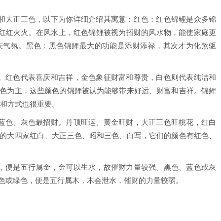
和大正三色，以下为你详细介绍其寓意：红色：红色锦鲤是众多锦
、红红火火。在风水上，红色锦鲤被视为招财的风水物，能使家庭更
庆气氛。黑色：黑色锦鲤最大的功能是添财添禄，其次才为化煞驱
。红色代表喜庆和吉祥，金色象征财富和尊贵，白色则代表纯洁和
色为主，这些颜色的锦鲤被认为能够带来好运、财富和吉祥。锦鲤
境和方式也很重要。
蓝色、灰色最招财。丹顶旺运、黄金旺财，大正三色旺桃花，红白
的大四家红白、大正三色、昭和三色、白写，它们的颜色有红色、
，便是五行属金，金可以生水，故催财力量较强。黑色、蓝色或灰
色或绿色，便是五行属木，木会泄水，催财的力量较弱。