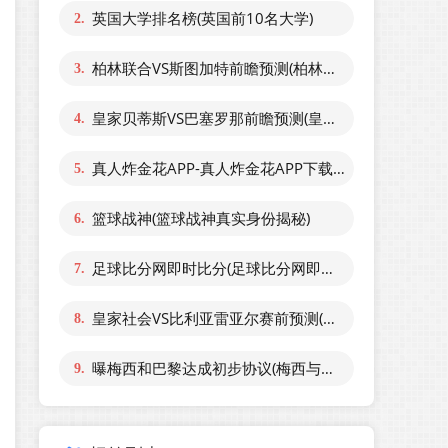
英国大学排名榜(英国前10名大学)
2.
柏林联合VS斯图加特前瞻预测(柏林联合 vs 柏林赫塔)
3.
皇家贝蒂斯VS巴塞罗那前瞻预测(皇家贝蒂斯23巴塞罗
4.
真人炸金花APP-真人炸金花APP下载(真人炸金花免费)
5.
篮球战神(篮球战神真实身份揭秘)
6.
足球比分网即时比分(足球比分网即时比分一一捷报比分
7.
皇家社会VS比利亚雷亚尔赛前预测(西甲皇家社会vs比
8.
曝梅西和巴黎达成初步协议(梅西与巴黎签约两年东方财
9.