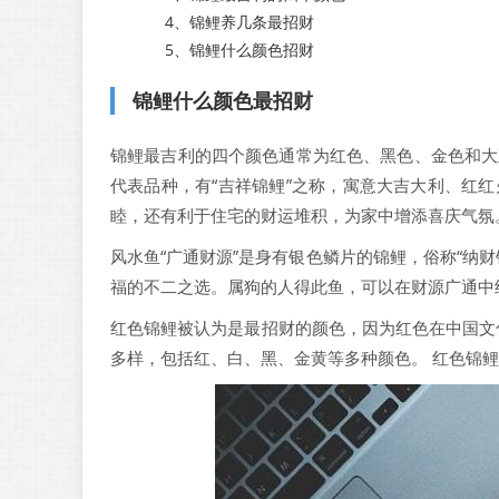
4、
锦鲤养几条最招财
5、
锦鲤什么颜色招财
锦鲤什么颜色最招财
锦鲤最吉利的四个颜色通常为红色、黑色、金色和大
代表品种，有“吉祥锦鲤”之称，寓意大吉大利、红
睦，还有利于住宅的财运堆积，为家中增添喜庆气氛
风水鱼“广通财源”是身有银色鳞片的锦鲤，俗称“纳
福的不二之选。属狗的人得此鱼，可以在财源广通中
红色锦鲤被认为是最招财的颜色，因为红色在中国文
多样，包括红、白、黑、金黄等多种颜色。 红色锦