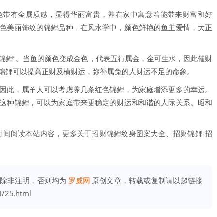
色带有金属质感，显得华丽富贵，养在家中寓意着能带来财富和好
色美丽饰纹的锦鲤品种，在风水学中，颜色鲜艳的鱼主爱情，大正
财锦鲤”。当鱼的颜色变成金色，代表五行属金，金可生水，因此催财
锦鲤可以提高正财及横财运，弥补属兔的人财运不足的命象。
因此，属羊人可以考虑养几条红色锦鲤，为家庭增添更多的幸运。
这种锦鲤，可以为家庭带来更稳定的财运和和谐的人际关系。昭和
时间阅读本站内容，更多关于招财锦鲤纹身图案大全、招财锦鲤-招
)除非注明，否则均为
罗威网
原创文章，转载或复制请以超链接
i/25.html