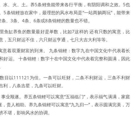
木、水、火、土。养5条鲤鱼能带来各行平衡，有阴阳调和之效。5也
。5条锦鲤放在家中，最理想的风水布局是“一站两躺两玩”，能带来
条、3条、4条、6条或8条锦鲤的数量也不错。
家里鱼缸养鱼的数量最好是单数，比如7这样的 还有只数的寓意，比
意，五只财运不佳，六只财运亨通，七只大吉大利等等。
寓意着双重财富的到来。 九条锦鲤：数字九在中国文化中代表着长
和好运。 十条锦鲤：数字十在中国文化中代表着完整和圆满，因此
。
数目以111121为佳。一条可以旺财，二条不利财运，三条不利财
吉利，八条吉星，九条可以旺财。
，事业顺遂。养五条锦鲤可以寓意“五福临门”，表示福气满满，家庭
涨，贵人相助。养九条锦鲤可以寓意“九九归一”，表示圆满完美，万
挤不堪，影响风水的协调。