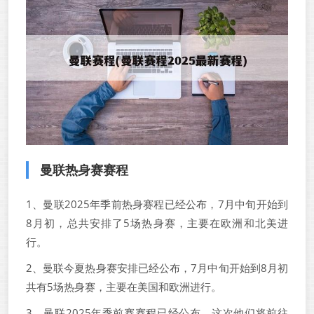
曼联热身赛赛程
1、曼联2025年季前热身赛程已经公布，7月中旬开始到
8月初，总共安排了5场热身赛，主要在欧洲和北美进
行。
2、曼联今夏热身赛安排已经公布，7月中旬开始到8月初
共有5场热身赛，主要在美国和欧洲进行。
3、曼联2025年季前赛赛程已经公布，这次他们将前往