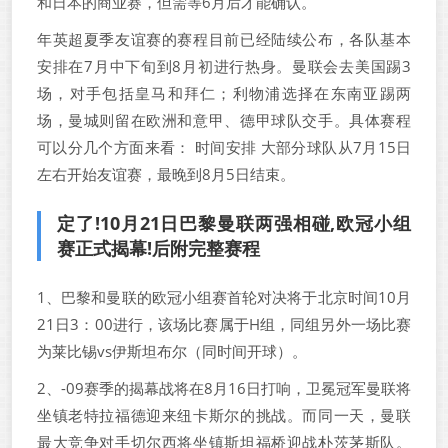
和日本的商业赛，但需等6月后才能确认。
年英超夏季友谊赛的赛程目前已经陆续公布，各队基本
安排在7月中下旬到8月初进行热身。曼联会去美国踢3
场，对手包括皇马和拜仁；利物浦选择在东南亚踢两
场，曼城则留在欧洲和意甲、德甲球队交手。具体赛程
可以分几个方面来看： 时间安排 大部分球队从7月15日
左右开始友谊赛，最晚到8月5日结束。
定了!10月21日巴黎曼联两强相碰,欧冠小组
赛正式揭幕!后附完整赛程
1、巴黎和曼联的欧冠小组赛首轮对决将于北京时间10月
21日3：00进行，该场比赛属于H组，同组另外一场比赛
为莱比锡vs伊斯坦布尔（同时间开球）。
2、-09赛季的揭幕战将在8月16日打响，卫冕冠军曼联将
坐镇老特拉福德迎来纽卡斯尔的挑战。而同一天，曼联
最大竞争对手切尔西将坐镇斯坦福桥迎战朴茨茅斯队。