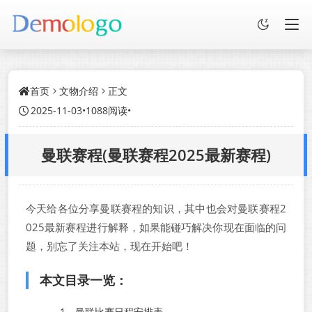
首页
文物介绍
正文
2025-11-03
•
1088阅读
•
曼联赛程(曼联赛程2025最新赛程)
今天给各位分享曼联赛程的知识，其中也会对曼联赛程2
025最新赛程进行解释，如果能碰巧解决你现在面临的问
题，别忘了关注本站，现在开始吧！
本文目录一览：
1、
曼联比赛日程安排表