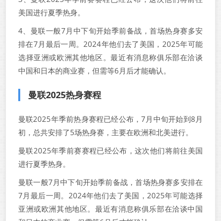
美国进行夏季热身。
4、曼联一般7月中下旬开始季前备战，首场热身赛多安
排在7月最后一周。2024年他们去了美国，2025年可能
选择亚洲或欧洲其他地区。最近有消息称俱乐部在洽谈
中国和日本的商业赛，但需等6月后才能确认。
曼联2025热身赛程
曼联2025年季前热身赛程已经公布，7月中旬开始到8月
初，总共安排了5场热身赛，主要在欧洲和北美进行。
曼联2025年季前赛赛程已经公布，这次他们将前往美国
进行夏季热身。
曼联一般7月中下旬开始季前备战，首场热身赛多安排在
7月最后一周。2024年他们去了美国，2025年可能选择
亚洲或欧洲其他地区。最近有消息称俱乐部在洽谈中国