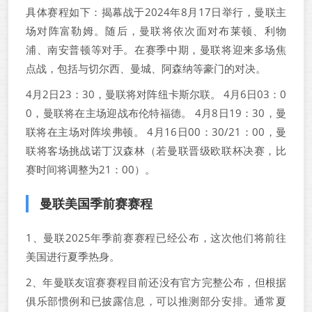
具体赛程如下：揭幕战于2024年8月17日举行，曼联主
场对阵富勒姆。随后，曼联将依次面对布莱顿、利物
浦、南安普顿等对手。在赛季中期，曼联将迎来多场焦
点战，包括与切尔西、曼城、阿森纳等豪门的对决。
4月2日23：30，曼联将对阵纽卡斯尔联。 4月6日03：0
0，曼联将在主场迎战布伦特福德。 4月8日19：30，曼
联将在主场对阵埃弗顿。 4月16日00：30/21：00，曼
联将客场挑战诺丁汉森林（若曼联晋级欧联杯决赛，比
赛时间将调整为21：00）。
曼联美国季前赛赛程
1、曼联2025年季前赛赛程已经公布，这次他们将前往
美国进行夏季热身。
2、年曼联友谊赛赛程目前还没有官方完整公布，但根据
俱乐部惯例和已披露信息，可以推测部分安排。通常夏